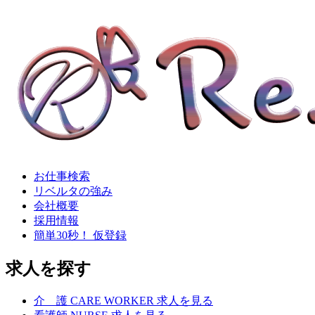
お仕事検索
リベルタの強み
会社概要
採用情報
簡単30秒！ 仮登録
求人を探す
介
護
CARE WORKER
求人を見る