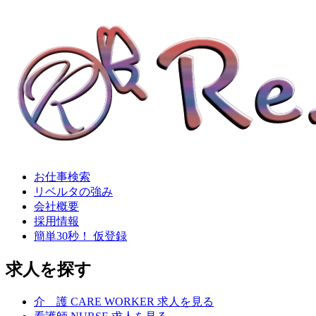
お仕事検索
リベルタの強み
会社概要
採用情報
簡単30秒！ 仮登録
求人を探す
介
護
CARE WORKER
求人を見る