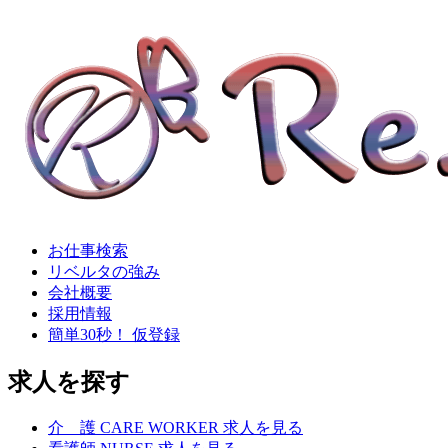
お仕事検索
リベルタの強み
会社概要
採用情報
簡単30秒！ 仮登録
求人を探す
介
護
CARE WORKER
求人を見る