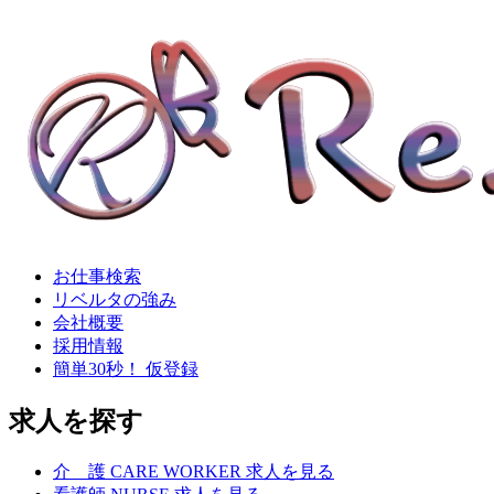
お仕事検索
リベルタの強み
会社概要
採用情報
簡単30秒！ 仮登録
求人を探す
介
護
CARE WORKER
求人を見る