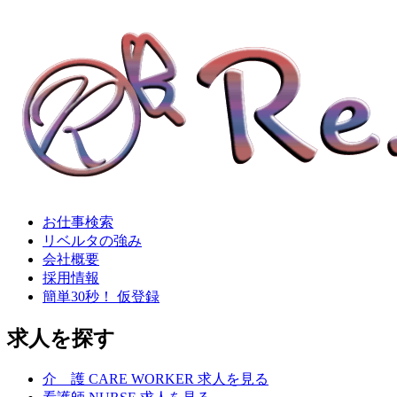
お仕事検索
リベルタの強み
会社概要
採用情報
簡単30秒！ 仮登録
求人を探す
介
護
CARE WORKER
求人を見る